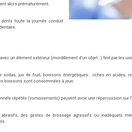
sent alors prématurément.
s dents toute la journée conduit
entaire.
vec un élément extérieur (mordillement d’un objet…) finit par les use
 sodas, jus de fruit, boissons énergétiques… riches en acides, ren
i ces boissons sont consommées à jeun.
onnels répétés (vomissements) peuvent avoir une répercussion sur l’
p abrasifs, des gestes de brossage agressifs ou inadéquats m
ts.