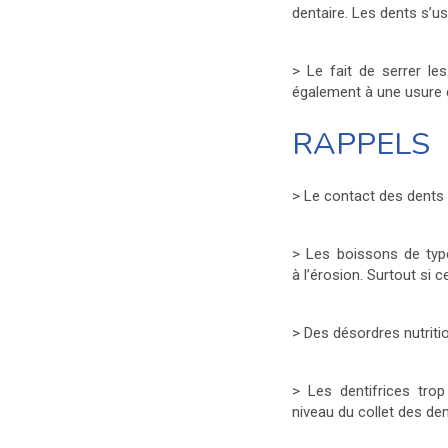
dentaire. Les dents s’u
> Le fait de serrer le
également à une usure d
RAPPELS
> Le contact des dents a
> Les boissons de type
à l’érosion. Surtout s
> Des désordres nutriti
> Les dentifrices tro
niveau du collet des den