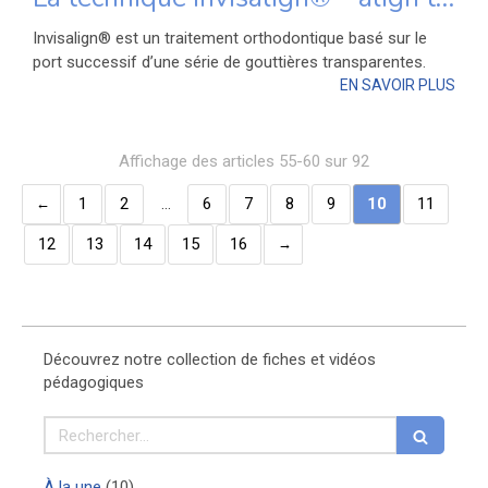
Invisalign® est un traitement orthodontique basé sur le
port successif d’une série de gouttières transparentes.
EN SAVOIR PLUS
Affichage des articles 55-60 sur 92
1
2
…
6
7
8
9
10
11
12
13
14
15
16
Découvrez notre collection de fiches et vidéos
pédagogiques
Rechercher
Articles Count
À la une
(10)