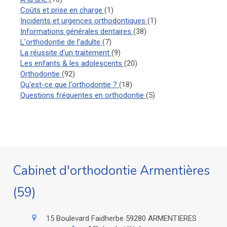
Articles Count
Coûts et prise en charge
(1)
Articles Count
Incidents et urgences orthodontiques
(1)
Articles Count
Informations générales dentaires
(38)
Articles Count
L'orthodontie de l'adulte
(7)
Articles Count
La réussite d'un traitement
(9)
Articles Count
Les enfants & les adolescents
(20)
Articles Count
Orthodontie
(92)
Articles Count
Qu'est-ce que l'orthodontie ?
(18)
Articles Count
Questions fréquentes en orthodontie
(5)
Cabinet d'orthodontie Armentières
(59)
15 Boulevard Faidherbe
59280
ARMENTIERES