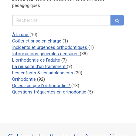
pédagogiques
Rechercher
Articles Count
À la une
(10)
Articles Count
Coûts et prise en charge
(1)
Articles Count
Incidents et urgences orthodontiques
(1)
Articles Count
Informations générales dentaires
(38)
Articles Count
L'orthodontie de l'adulte
(7)
Articles Count
La réussite d'un traitement
(9)
Articles Count
Les enfants & les adolescents
(20)
Articles Count
Orthodontie
(92)
Articles Count
Qu'est-ce que l'orthodontie ?
(18)
Articles Count
Questions fréquentes en orthodontie
(5)