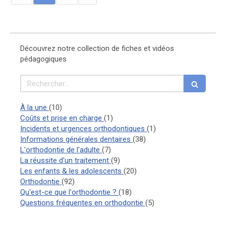
Découvrez notre collection de fiches et vidéos
pédagogiques
Rechercher
Articles Count
À la une
(10)
Articles Count
Coûts et prise en charge
(1)
Articles Count
Incidents et urgences orthodontiques
(1)
Articles Count
Informations générales dentaires
(38)
Articles Count
L'orthodontie de l'adulte
(7)
Articles Count
La réussite d'un traitement
(9)
Articles Count
Les enfants & les adolescents
(20)
Articles Count
Orthodontie
(92)
Articles Count
Qu'est-ce que l'orthodontie ?
(18)
Articles Count
Questions fréquentes en orthodontie
(5)